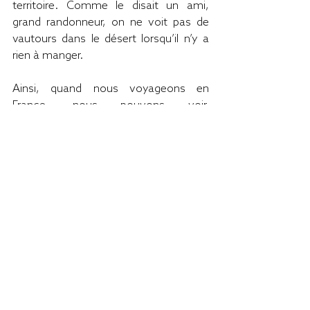
territoire. Comme le disait un ami, 
grand randonneur, on ne voit pas de 
vautours dans le désert lorsqu’il n’y a 
rien à manger.
Ainsi, quand nous voyageons en 
France, nous pouvons voir, 
malheureusement, souvent sans les 
apprécier à leur juste valeur, des 
paysages modelés par trois millénaires 
de travail de nos paysans. Les ports de 
pêche ou de commerce, des villes et 
des architectures d’ouvrages que le 
génie de nos ingénieurs, de nos 
chercheurs et l’expertise de nos 
ouvriers ont construits. Les 
bibliothèques, les musées nous 
permettent d’accéder aux richesses de 
nos artistes, de nos écrivains, des 