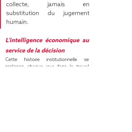
collecte, jamais en 
substitution du jugement 
humain.
L'intelligence économique au 
service de la décision
Cette histoire institutionnelle se 
prolonge chaque jour dans le travail 
opérationnel des organisations 
confrontées à des décisions 
complexes : acquisitions, 
investissements, partenariats 
stratégiques, recrutements sensibles, 
obligations de conformité.
C'est dans cette filiation que s'inscrit 
Kermeur, avec une approche qui croise 
intelligence économique
, 