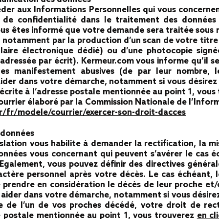
éder aux Informations Personnelles qui vous concerne
et de confidentialité dans le traitement des données
s êtes informé que votre demande sera traitée sous r
, notamment par la production d’un scan de votre titre 
ire électronique dédié) ou d’une photocopie signée
dressée par écrit). Kermeur.com vous informe qu’il ser
s manifestement abusives (de par leur nombre, le
ider dans votre démarche, notamment si vous désirez 
écrite à l’adresse postale mentionnée au point 1, vous
rrier élaboré par la Commission Nationale de l’Informa
r/fr/modele/courrier/exercer-son-droit-dacces
s données
islation vous habilite à demander la rectification, la mi
nnées vous concernant qui peuvent s’avérer le cas éc
galement, vous pouvez définir des directives générales
ctère personnel après votre décès. Le cas échéant, l
prendre en considération le décès de leur proche et/
s aider dans votre démarche, notamment si vous désirez
de l’un de vos proches décédé, votre droit de rectif
e postale mentionnée au point 1, vous trouverez
en cl