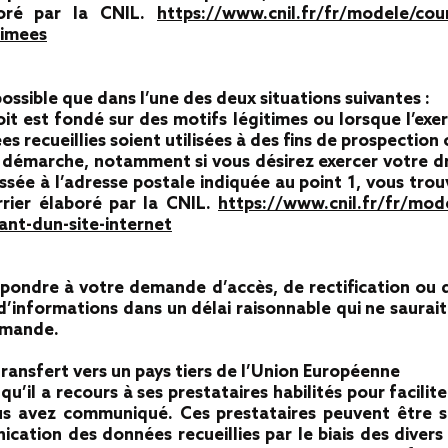
boré par la CNIL.
https://www.cnil.fr/fr/modele/cour
rimees
 possible que dans l’une des deux situations suivantes :
it est fondé sur des motifs légitimes ou lorsque l’exerc
es recueillies soient utilisées à des fins de prospectio
démarche, notamment si vous désirez exercer votre droi
sée à l’adresse postale indiquée au point 1, vous tro
ier élaboré par la CNIL.
https://www.cnil.fr/fr/mod
nt-dun-site-internet
ondre à votre demande d’accès, de rectification ou d
nformations dans un délai raisonnable qui ne saurait
emande.
 transfert vers un pays tiers de l’Union Européenne
il a recours à ses prestataires habilités pour faciliter
 avez communiqué. Ces prestataires peuvent être si
ation des données recueillies par le biais des divers 