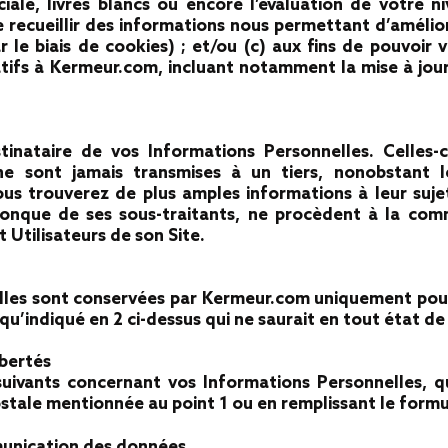
ale, livres blancs ou encore l’évaluation de votre n
de recueillir des informations nous permettant d’amélio
 le biais de cookies) ; et/ou (c) aux fins de pouvoir
tifs à Kermeur.com, incluant notamment la mise à jour
inataire de vos Informations Personnelles. Celles-
ne sont jamais transmises à un tiers, nonobstant l
us trouverez de plus amples informations à leur sujet
conque de ses sous-traitants, ne procèdent à la com
t Utilisateurs de son Site.
lles sont conservées par Kermeur.com uniquement pou
el qu’indiqué en 2 ci-dessus qui ne saurait en tout état 
ibertés
suivants concernant vos Informations Personnelles, 
ostale mentionnée au point 1 ou en remplissant le formul
munication des données