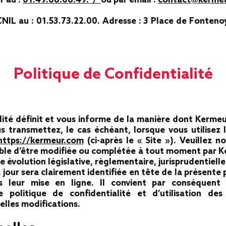
r au :
01.49.66.06.49. /
ou par email :
contact@kerme
NIL au : 01.53.73.22.00. Adresse : 3 Place de Fonteno
Politique de Confidentialité
lité définit et vous informe de la manière dont Kermeu
 transmettez, le cas échéant, lorsque vous utilisez l
https://kermeur.com
(ci-après le « Site »). Veuillez n
tible d’être modifiée ou complétée à tout moment par
 évolution législative, règlementaire, jurisprudentiel
à jour sera clairement identifiée en tête de la présente
s leur mise en ligne. Il convient par conséquent q
e politique de confidentialité et d’utilisation de
elles modifications.