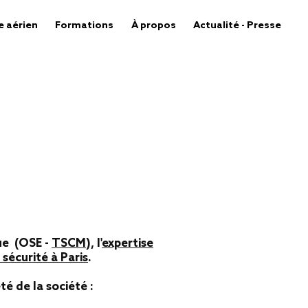
e aérien
Formations
À propos
Actualité - Presse
que (OSE -
TSCM
), l'
expertise
 sécurité à Paris
.
é de la société :