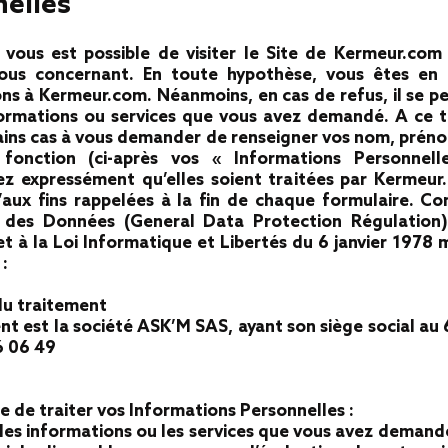
elles
l vous est possible de visiter le Site de Kermeur.c
vous concernant. En toute hypothèse, vous êtes en
ns à Kermeur.com. Néanmoins, en cas de refus, il se pe
formations ou services que vous avez demandé. A ce t
ins cas à vous demander de renseigner vos nom, préno
 fonction (ci-après vos « Informations Personnell
z expressément qu’elles soient traitées par Kermeur.
qu’aux fins rappelées à la fin de chaque formulaire.
n des Données (General Data Protection Régulation
et à la Loi Informatique et Libertés du 6 janvier 1978
:
du traitement
nt est la société ASK’M SAS, ayant son siège social au
66 06 49
 de traiter vos Informations Personnelles :
r les informations ou les services que vous avez demand