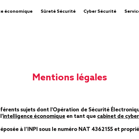
nce économique
Sûreté Sécurité
Cyber Sécurité
Servic
Mentions légales
fférents sujets dont l'Opération de Sécurité Électroni
l'
intelligence économique
en tant que
cabinet de cyber
posée à l’INPI sous le numéro NAT 4362155 et propriét