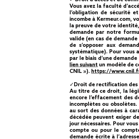
Vous avez la faculté d’acc
l’obligation de sécurité 
incombe à Kermeur.com, vou
la preuve de votre identité
demande par notre formula
valide (en cas de demande a
de s’opposer aux demande
systématique). Pour vous a
par le biais d’une demande 
lien suivant
un modèle de cou
CNIL »).
https://www.cnil.f
✓Droit de rectification de
Au titre de ce droit, la lég
encore l’effacement des do
incomplètes ou obsolètes. E
au sort des données à cara
décédée peuvent exiger de 
jour nécessaires. Pour vou
compte ou pour le compte 
demande écrite à l’adress