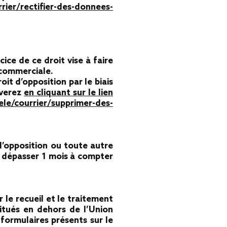
rier/rectifier-des-donnees-
ice de ce droit vise à faire
n commerciale.
t d’opposition par le biais
uverez
en cliquant sur le lien
ele/courrier/supprimer-des-
’opposition ou toute autre
 dépasser 1 mois à compter
 le recueil et le traitement
tués en dehors de l’Union
formulaires présents sur le