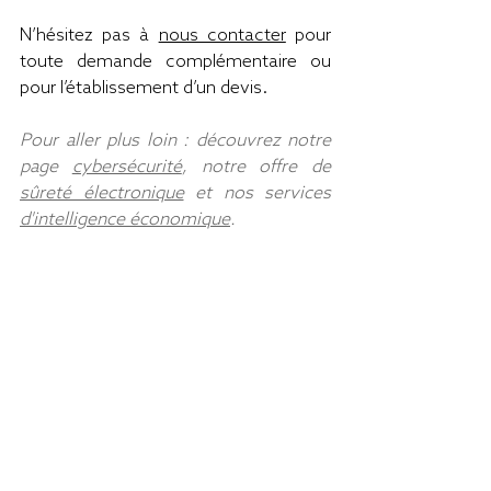
N’hésitez pas à 
nous contacter
 pour 
toute demande complémentaire ou 
pour l’établissement d’un devis.
Pour aller plus loin : découvrez notre 
page 
cybersécurité
, notre offre de 
sûreté électronique
 et nos services 
d'intelligence économique
.
Posts récents
Voir tout